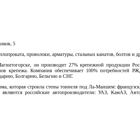
иков, 5
ллопроката, проволоки, арматуры, стальных канатов, болтов и 
гнитогорске, он производит 27% крепежной продукции Росс
ипов крепежа. Компания обеспечивает 100% потребностей Р
царию, Болгарию, Бельгию и СНГ.
а, которая строила стены тоннеля под Ла-Маншем: французск
 являются российские автопроизводители: УАЗ, КамАЗ, Авт