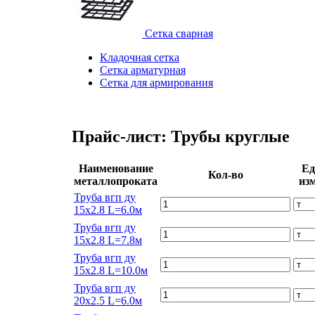
Сетка сварная
Кладочная сетка
Сетка арматурная
Сетка для армирования
Прайс-лист: Трубы круглые
Наименование
Ед
Кол-во
металлопроката
изм
Труба вгп ду
15х2.8 L=6.0м
Труба вгп ду
15х2.8 L=7.8м
Труба вгп ду
15х2.8 L=10.0м
Труба вгп ду
20х2.5 L=6.0м