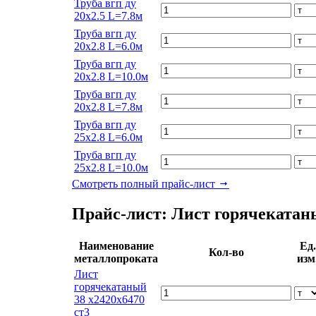
Труба вгп ду
20х2.5 L=7.8м
Труба вгп ду
20х2.8 L=6.0м
Труба вгп ду
20х2.8 L=10.0м
Труба вгп ду
20х2.8 L=7.8м
Труба вгп ду
25х2.8 L=6.0м
Труба вгп ду
25х2.8 L=10.0м
Смотреть полный прайс-лист
Прайс-лист: Лист горячеката
Наименование
Ед.
Кол-во
металлопроката
изм
Лист
горячекатаный
38 х2420х6470
ст3