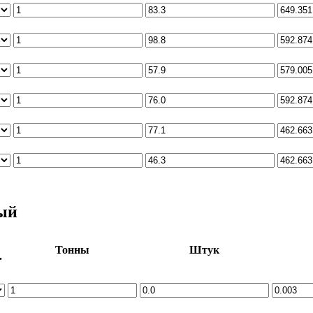
ный
Тонны
Штук
.