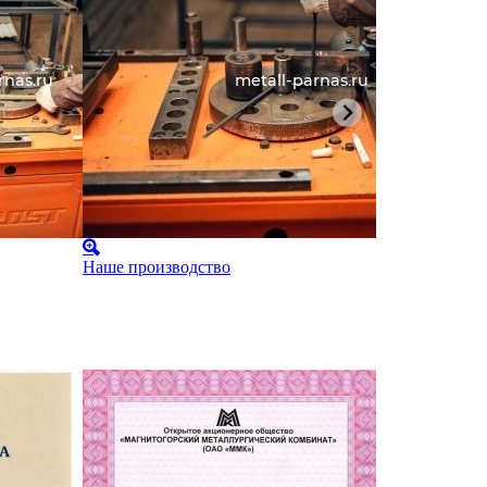
Наше производство
Наше произ
Карта парт