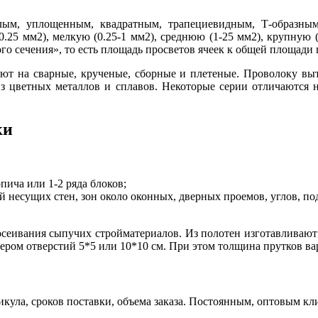
лым, уплощенным, квадратным, трапециевидным, Т-образным
.25 мм2), мелкую (0.25-1 мм2), среднюю (1-25 мм2), крупную 
го сечения», то есть площадь просветов ячеек к общей площади 
яют на сварные, крученые, сборные и плетеные. Проволоку выт
 из цветных металлов и сплавов. Некоторые серии отличаются
ки
пича или 1-2 ряда блоков;
 несущих стен, зон около оконных, дверных проемов, углов, по
осеивания сыпучих стройматериалов. Из полотен изготавливают
ером отверстий 5*5 или 10*10 см. При этом толщина прутков вар
икула, сроков поставки, объема заказа. Постоянным, оптовым кл