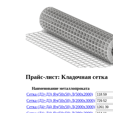
Прайс-лист: Кладочная сетка
Наименование металлопроката
Сетка (Д3+Д3) Яч(50х50) Л(500х2000)
Сетка (Д3+Д3) Яч(50х50) Л(2000х3000)
Сетка (Д4+Д4) Яч(50х50) Л(2000х3000)