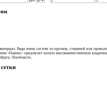
руб
том
материал. Ряды ячеек состоят из прутков, стержней или провол
ания «Парнас» предлагает купить высококачественную кладочну
бургу, Ленобласти.
 сетки