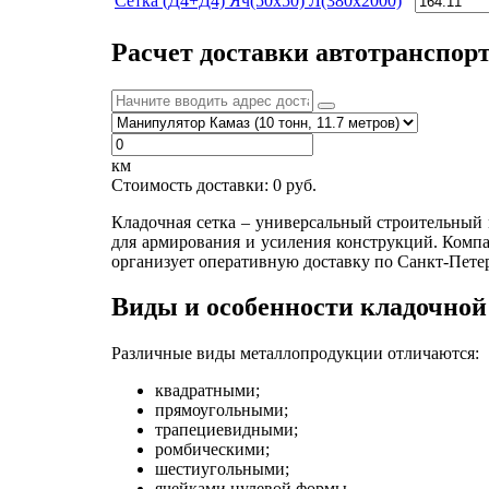
Сетка (Д4+Д4) Яч(50х50) Л(380х2000)
Расчет доставки автотранспор
км
Стоимость доставки:
0
руб.
Кладочная сетка – универсальный строительный 
для армирования и усиления конструкций. Комп
организует оперативную доставку по Санкт-Петер
Виды и особенности кладочной
Различные виды металлопродукции отличаются:
квадратными;
прямоугольными;
трапециевидными;
ромбическими;
шестиугольными;
ячейками нулевой формы.