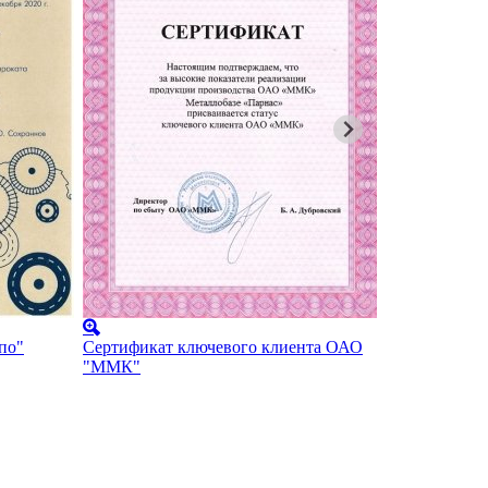
по"
Сертификат ключевого клиента ОАО
"ММК"