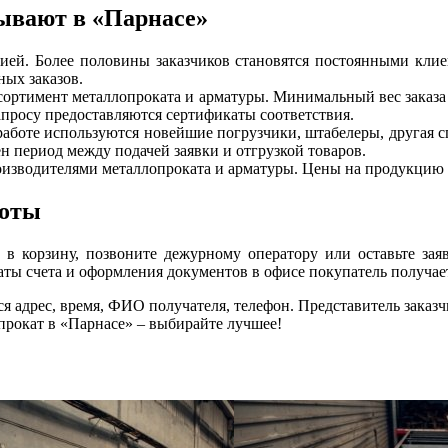
ывают в «Парнасе»
цией. Более половины заказчиков становятся постоянными кли
ных заказов.
ссортимент металлопроката и арматуры. Минимальный вес заказа
апросу предоставляются сертификаты соответствия.
аботе используются новейшие погрузчики, штабелеры, другая с
н период между подачей заявки и отгрузкой товаров.
оизводителями металлопроката и арматуры. Цены на продукцию 
боты
в корзину, позвоните дежурному оператору или оставьте заяв
аты счета и оформления документов в офисе покупатель получает
ся адрес, время, ФИО получателя, телефон. Представитель заказ
прокат в «Парнасе» – выбирайте лучшее!