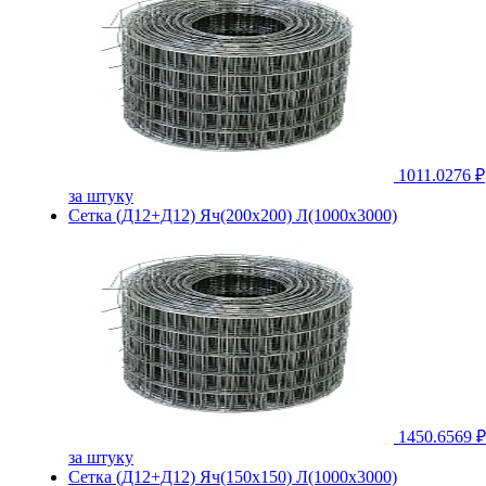
1011.0276 ₽
за штуку
Сетка (Д12+Д12) Яч(200х200) Л(1000х3000)
1450.6569 ₽
за штуку
Сетка (Д12+Д12) Яч(150х150) Л(1000х3000)