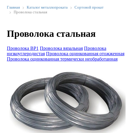
Главная
Каталог металлопроката
Сортовой прокат
Проволока стальная
Проволока стальная
Проволока ВР1
Проволока вязальная
Проволока
низкоуглеродистая
Проволока оцинкованная отожженная
Проволока оцинкованная термически необработанная