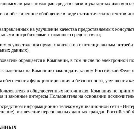
ившимся лицам с помощью средств связи и указанных ими конта
из и обезличенное обобщение в виде статистических отчетов и
аправленных на улучшение качества предоставляемых консульта
льными потребителями с помощью средств связи;
ем осуществления прямых контактов с потенциальным потребит
льных данных),
ователь обращается к Компании, в том числе по электронной почт
озложенных на Компанию законодательством Российской Федер
 обеспечения функционирования и безопасности, улучшения кач
ользователя в общедоступных источниках. Компания не прини
ва и законные интересы Пользователя на основании исключител
посредством информационно-телекоммуникационной сети «Интерн
менение), извлечение персональных данных граждан Российской 
ДАННЫХ