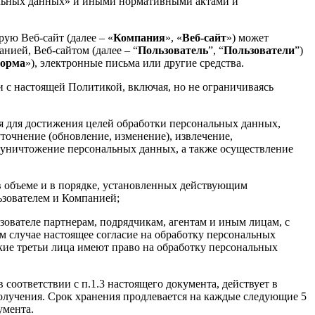
нальных данных» и иными нормативными актами и
ую Веб-сайт (далее – «
Компания
», «
Веб-сайт
») может
ией, Веб-сайтом (далее – “
Пользователь
”, “
Пользователи
”)
орма
»), электронные письма или другие средства.
и с настоящей Политикой, включая, но не ограничиваясь
 для достижения целей обработки персональных данных,
уточнение (обновление, изменение), извлечение,
е, уничтожение персональных данных, а также осуществление
 в объеме и в порядке, установленных действующим
ьзователем и Компанией;
зователе партнерам, подрядчикам, агентам и иным лицам, с
м случае настоящее согласие на обработку персональных
кие третьи лица имеют право на обработку персональных
соответствии с п.1.3 настоящего документа, действует в
получения. Срок хранения продлевается на каждые следующие 5
умента.