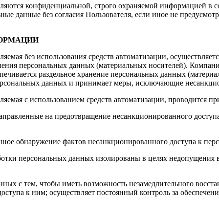
яются конфиденциальной, строго охраняемой информацией в соо
ные данные без согласия Пользователя, если иное не предусмот
ФОРМАЦИИ
яемая без использования средств автоматизации, осуществляет
ения персональных данных (материальных носителей). Компани
ечивается раздельное хранение персональных данных (материал
персональных данных и принимает меры, исключающие несанкц
ляемая с использованием средств автоматизации, проводится п
аправленные на предотвращение несанкционированного доступа 
ное обнаружение фактов несанкционированного доступа к пер
отки персональных данных изолированы в целях недопущения во
нных с тем, чтобы иметь возможность незамедлительного восс
оступа к ним; осуществляет постоянный контроль за обеспечен