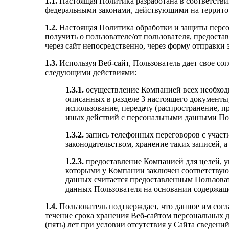
1.1.
Настоящая Политика разработана в соответств
федеральными законами, действующими на террито
1.2.
Настоящая Политика обработки и защиты персон
получить о пользователе/от пользователя, предос
через сайт непосредственно, через форму отправки э
1.3.
Используя Веб-сайт, Пользователь дает свое со
следующими действиями:
1.3.1.
осуществление Компанией всех необход
описанных в разделе 3 настоящего документы,
использование, передачу (распространение, п
иных действий с персональными данными Пол
1.3.2.
запись телефонных переговоров с участ
законодательством, хранение таких записей,
1.2.3.
предоставление Компанией для целей, у
которыми у Компании заключен соответствующ
данных считается предоставленным Пользоват
данных Пользователя на основании содержаще
1.4.
Пользователь подтверждает, что данное им согл
течение срока хранения Веб-сайтом персональных д
(пять) лет при условии отсутствия у Сайта сведений