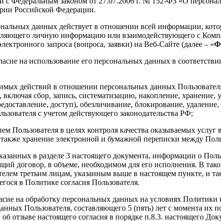
ии с Федеральным законом от 27.07.2006 г. № 152-ФЗ «О персо
рии Российской Федерации.
альных данных действует в отношении всей информации, котор
тавляющего личную информацию или взаимодействующего с Компан
лектронного запроса (вопроса, заявки) на Веб-Сайте (далее – «
Ф
гласие на использование его персональных данных в соответстви
имых действий в отношении персональных данных Пользователя
 включая сбор, запись, систематизацию, накопление, хранение, 
редоставление, доступ), обезличивание, блокирование, удалени
ьзователя с учетом действующего законодательства РФ;
ием Пользователя в целях контроля качества оказываемых услуг
 а также хранение электронной и бумажной переписки между Пол
казанных в разделе 3 настоящего документа, информации о Поль
ий договор, в объеме, необходимом для его исполнения. В тако
елем третьим лицам, указанным выше в настоящем пункте, и та
гося в Политике согласия Пользователя.
асие на обработку персональных данных на условиях Политики в 
анных Пользователя, составляющего 5 (пять) лет с момента их 
 об отзыве настоящего согласия в порядке п.8.3. настоящего Док