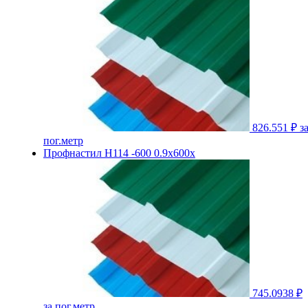
826.551 ₽
з
пог.метр
Профнастил Н114 -600 0.9х600х
745.0938 ₽
за пог.метр