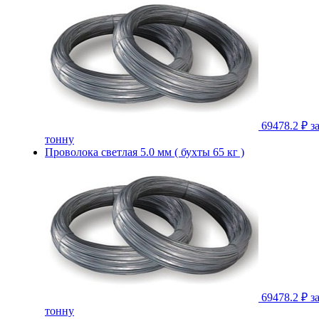
69478.2 ₽
з
тонну
Проволока светлая 5.0 мм ( бухты 65 кг )
69478.2 ₽
з
тонну