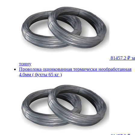
81457.2 ₽
з
тонну
Проволока оцинкованная термически необработанная
4.0мм ( бухты 65 кг )