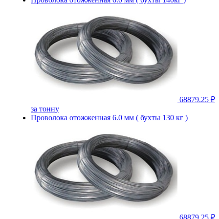
68879.25 ₽
за тонну
Проволока отожженная 6.0 мм ( бухты 130 кг )
68879.25 ₽