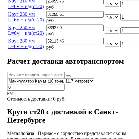
Круг 210 мм
L=6м + н/д(ст20)
руб
Круг 230 мм
L=6м + н/д(ст20)
руб
Круг 250 мм
L=6м + н/д(ст20)
руб
Круг 280 мм
L=6м + н/д(ст20)
руб
Расчет доставки автотранспортом
км
Стоимость доставки:
0
руб.
Круги ст20 с доставкой в Санкт-
Петербурге
Металлобаза «Парнас» с гордостью представляет своим
клиентам высококачественный металлопрокат, в числе