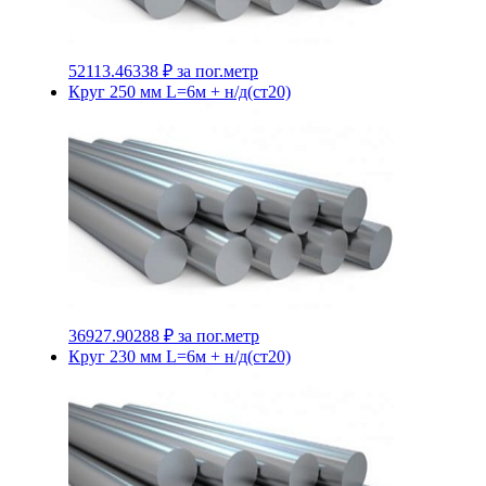
52113.46338 ₽
за пог.метр
Круг 250 мм L=6м + н/д(ст20)
36927.90288 ₽
за пог.метр
Круг 230 мм L=6м + н/д(ст20)