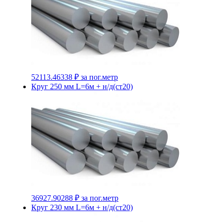
52113.46338 ₽
за пог.метр
Круг 250 мм L=6м + н/д(ст20)
36927.90288 ₽
за пог.метр
Круг 230 мм L=6м + н/д(ст20)