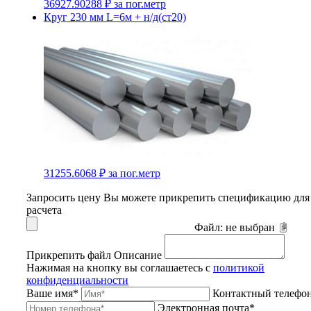
36927.90288 ₽
за пог.метр
Круг 230 мм L=6м + н/д(ст20)
31255.6068 ₽
за пог.метр
Запросить цену
Вы можете прикрепить спецификацию для
расчета
Файл:
не выбран
Прикрепить файл
Описание
Нажимая на кнопку вы соглашаетесь с
политикой
конфиденциальности
Ваше имя*
Контактный телефо
Электронная почта*