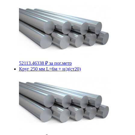
52113.46338 ₽
за пог.метр
Круг 250 мм L=6м + н/д(ст20)