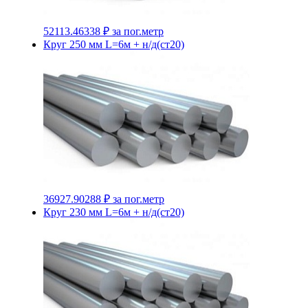
52113.46338 ₽
за пог.метр
Круг 250 мм L=6м + н/д(ст20)
36927.90288 ₽
за пог.метр
Круг 230 мм L=6м + н/д(ст20)