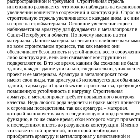
распространенной и требуемой. Строительная отрасль
интенсивно развивается, что можно наблюдать на ежедневно
увеличении количества сооружений и конструкций. Спрос н
строительную отрасль увеличивается с каждым днем, а с ним
и спрос на стройматериалы. Основное увеличение спроса
наблюдается на арматуру для фундамента и металлопрокат в
Санкт-Петербурге и области. Но почему именно на эти
материалы. Данные материалы считаются наиболее важными
во всем строительном процессе, так как именно они
обеспечивают безопасность и устойчивость всего сооружения
либо конструкции, ведь они связывают конструкцию и
подкрепляют ее. В то же время, какими бы схожими не были
здания, каждое здание уникально, следовательно, уникален е
проект и ее материалы. Арматура и металлопрокат тоже
имеют свои виды, так арматура а3 используется для обычных
зданий, а арматура а1 для объектов строительства, требующи
повышенную устойчивость и нагрузку. Строительная
арматура и металлопрокат требуют повышенного контроля
качества. Ведь любого рода недочеты и браки могут привест
к огромным последствиям, так как арматура – материал,
который выполняет важную соединяющую и подкрепляющу
функцию, в то же самое время, сбои которого могут привест
к последствиям вплоть до разрушения конструкции. Именно
это является той причиной, по которой необходимо
приобретать арматуру и металлопрокат у качественной и