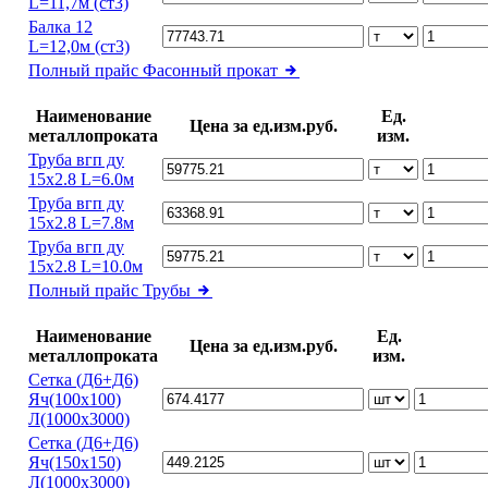
L=11,7м (ст3)
Балка 12
L=12,0м (ст3)
Полный прайс
Фасонный прокат
Наименование
Ед.
Цена за ед.изм.руб.
металлопроката
изм.
Труба вгп ду
15х2.8 L=6.0м
Труба вгп ду
15х2.8 L=7.8м
Труба вгп ду
15х2.8 L=10.0м
Полный прайс
Трубы
Наименование
Ед.
Цена за ед.изм.руб.
металлопроката
изм.
Сетка (Д6+Д6)
Яч(100х100)
Л(1000х3000)
Сетка (Д6+Д6)
Яч(150х150)
Л(1000х3000)