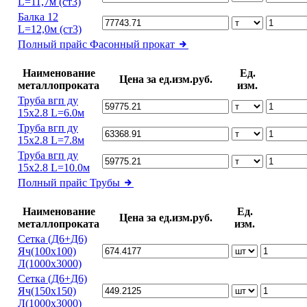
L=11,7м (ст3)
Балка 12
L=12,0м (ст3)
Полный прайс
Фасонный прокат
Наименование
Ед.
Цена за ед.изм.руб.
металлопроката
изм.
Труба вгп ду
15х2.8 L=6.0м
Труба вгп ду
15х2.8 L=7.8м
Труба вгп ду
15х2.8 L=10.0м
Полный прайс
Трубы
Наименование
Ед.
Цена за ед.изм.руб.
металлопроката
изм.
Сетка (Д6+Д6)
Яч(100х100)
Л(1000х3000)
Сетка (Д6+Д6)
Яч(150х150)
Л(1000х3000)