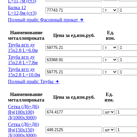
L=11,7м (ст3)
Балка 12
L=12,0м (ст3)
Полный прайс
Фасонный прокат
Наименование
Ед.
Цена за ед.изм.руб.
металлопроката
изм.
Труба вгп ду
15х2.8 L=6.0м
Труба вгп ду
15х2.8 L=7.8м
Труба вгп ду
15х2.8 L=10.0м
Полный прайс
Трубы
Наименование
Ед.
Цена за ед.изм.руб.
металлопроката
изм.
Сетка (Д6+Д6)
Яч(100х100)
Л(1000х3000)
Сетка (Д6+Д6)
Яч(150х150)
Л(1000х3000)