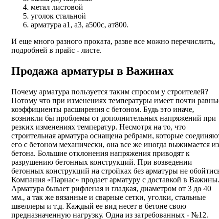
метал листовой
уголок стальной
арматура а1, а3, а500с, ат800.
И еще много разного проката, разве все можно перечислить,
подробней в прайс - листе.
Продажа арматуры в Важинах
Почему арматура пользуется таким спросом у строителей?
Потому что при изменениях температуры имеет почти равны
коэффициенты расширения с бетоном. Будь это иначе,
возникли бы проблемы от дополнительных напряжений при
резких изменениях температур. Несмотря на то, что
строительная арматура оснащена ребрами, которые соединяю
его с бетоном механически, она все же иногда выжимается из
бетона. Большие отклонения напряжения приводят к
разрушению бетонных конструкций. При возведении
бетонных конструкций на стройках без арматуры не обойтись
Компания «Парнас» продает арматуру с доставкой в Важины
Арматура бывает рифленая и гладкая, диаметром от 3 до 40
мм., а так же вязанные и сварные сетки, уголки, стальные
швеллеры и т.д. Каждый ее вид несет в бетоне свою
предназначенную нагрузку. Одна из затребованных - №12.