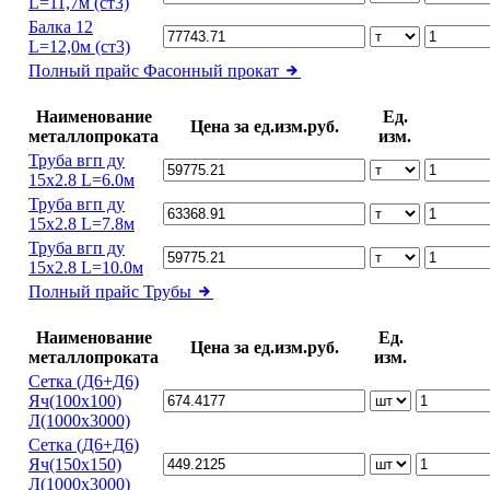
L=11,7м (ст3)
Балка 12
L=12,0м (ст3)
Полный прайс
Фасонный прокат
Наименование
Ед.
Цена за ед.изм.руб.
металлопроката
изм.
Труба вгп ду
15х2.8 L=6.0м
Труба вгп ду
15х2.8 L=7.8м
Труба вгп ду
15х2.8 L=10.0м
Полный прайс
Трубы
Наименование
Ед.
Цена за ед.изм.руб.
металлопроката
изм.
Сетка (Д6+Д6)
Яч(100х100)
Л(1000х3000)
Сетка (Д6+Д6)
Яч(150х150)
Л(1000х3000)