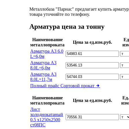
Металлобаза "Парнас" предлагает купить арматур
товара уточняйте по телефону.
Арматура цена за тонну
Наименование
Ед
Цена за ед.изм.руб.
металлопроката
изм
Арматура А3 6.0
L=6,0м
Арматура А3
8.0L=6,0м
Арматура А3
8.0L=11,7м
Полный прайс
Сортовой прокат
Наименование
Ед.
Цена за ед.изм.руб.
металлопроката
изм
Лист
холоднокатаный
0.5 х1250х2500
ст08ПС