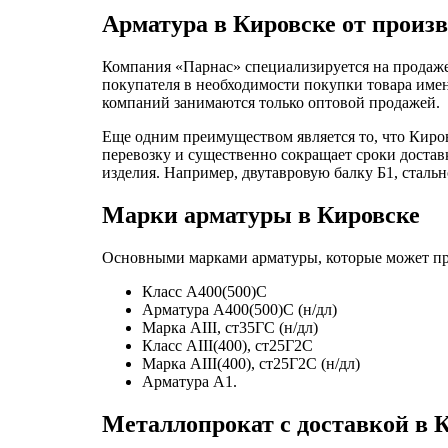
Арматура в Кировске от произв
Компания «Парнас» специализируется на продаже
покупателя в необходимости покупки товара имен
компаний занимаются только оптовой продажей.
Еще одним преимуществом является то, что Киров
перевозку и существенно сокращает сроки достав
изделия. Например, двутавровую балку Б1, сталь
Марки арматуры в Кировске
Основными марками арматуры, которые может пре
Класс А400(500)С
Арматура А400(500)С (н/дл)
Марка АIII, ст35ГС (н/дл)
Класс АIII(400), ст25Г2С
Марка АIII(400), ст25Г2С (н/дл)
Арматура А1.
Металлопрокат с доставкой в 