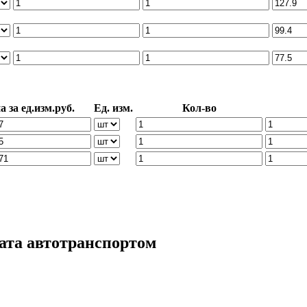
а за ед.изм.руб.
Ед. изм.
Кол-во
ата автотранспортом