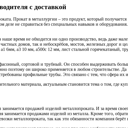
водителя с доставкой
ката. Прокат в металлургии – это продукт, который получается 
том деле не справиться без специальных навыков и оборудования
в наше время не обходится ни одно производство, ведь даже мале
 частных домов, так и небоскрёбов, мостов, железных дорог и ц
1 6мм, а3 10 мм, а500с 12 мм, лист стальной горячекатаный, тру
фасонный, сортовой и трубный. Он способен выдерживать больши
енно поэтому он широко применяется в любом строительстве. Да 
стребованы профильные трубы. Это связано с тем, что сфера их 
ительного материала, актуальным становится тема о том, где ку
 занимается продажей изделий металлопроката. И за время свое
ия занимается продажами изделий из металла. Кроме того, обра
возки металлопроката, так как эти обязанности компания берёт 