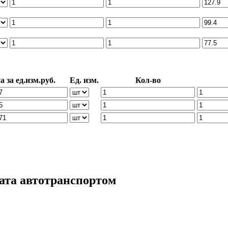
а за ед.изм.руб.
Ед. изм.
Кол-во
ата автотранспортом