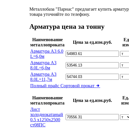
Металлобаза "Парнас" предлагает купить арматур
товара уточняйте по телефону.
Арматура цена за тонну
Наименование
Ед
Цена за ед.изм.руб.
металлопроката
изм
Арматура А3 6.0
L=6,0м
Арматура А3
8.0L=6,0м
Арматура А3
8.0L=11,7м
Полный прайс
Сортовой прокат
Наименование
Ед.
Цена за ед.изм.руб.
металлопроката
изм
Лист
холоднокатаный
0.5 х1250х2500
ст08ПС