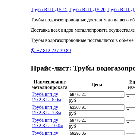
Труба ВГП ДУ 15
Труба ВГП ДУ 20
Труба ВГП Д
Трубы водогазопроводные доставим до вашего объ
Доставка всех видов металлопроката осуществляе
Трубы водогазопроводные поставляется в объеме 
+7 812 237 39 89
Прайс-лист: Трубы водогазопр
Наименование
Ед
Цена
металлопроката
изм
Труба вгп ду
15х2.8 L=6.0м
руб
Труба вгп ду
15х2.8 L=7.8м
руб
Труба вгп ду
15х2.8 L=10.0м
руб
Труба вгп ду