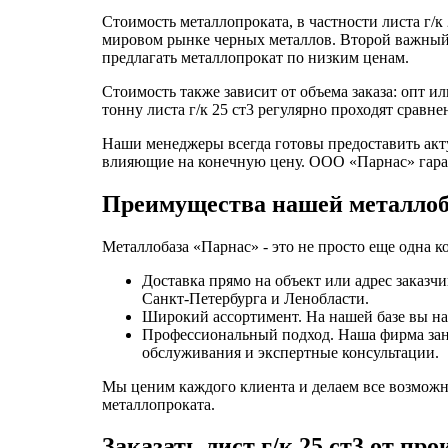
Стоимость металлопроката, в частности листа г/к 
мировом рынке черных металлов. Второй важный 
предлагать металлопрокат по низким ценам.
Стоимость также зависит от объема заказа: опт 
тонну листа г/к 25 ст3 регулярно проходят срав
Наши менеджеры всегда готовы предоставить акт
влияющие на конечную цену. ООО «Парнас» гаран
Преимущества нашей металло
Металлобаза «Парнас» - это не просто еще одна 
Доставка прямо на объект или адрес заказ
Санкт-Петербурга и Ленобласти.
Широкий ассортимент. На нашей базе вы най
Профессиональный подход. Наша фирма зани
обслуживания и экспертные консультации.
Мы ценим каждого клиента и делаем все возможн
металлопроката.
Заказать лист г/к 25 ст3 от пр