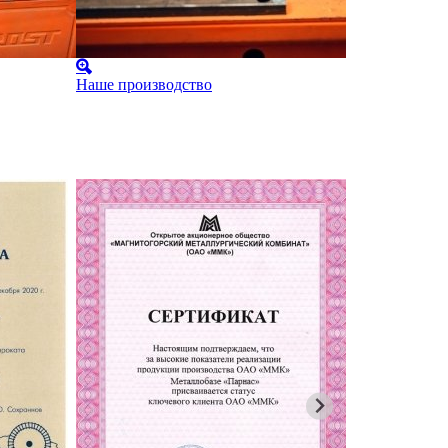
Наше производство
Наше произ
Карта парт