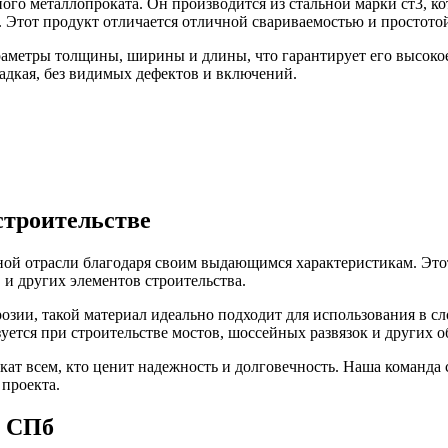
аного металлопроката. Он производится из стальной марки ст3, к
 Этот продукт отличается отличной свариваемостью и простотой
раметры толщины, ширины и длины, что гарантирует его высокое
адкая, без видимых дефектов и включений.
 строительстве
льной отрасли благодаря своим выдающимся характеристикам. Эт
 и других элементов строительства.
розии, такой материал идеально подходит для использования в
льзуется при строительстве мостов, шоссейных развязок и других
ат всем, кто ценит надежность и долговечность. Наша команда 
проекта.
в СПб