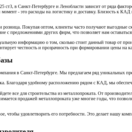
25 ст3, в Санкт-Петербурге и Ленобласти зависит от ряда фактор
момент - это расходы на логистику и доставку. Близость к КАД
или розница. Покупая оптом, клиенты часто получают выгодные с
нение с предложениями других фирм, что позволяет нам оставать
уальную информацию о том, сколько стоит данный товар от про
тирует честность и прозрачность при формировании цены на к
базы
компания в Санкт-Петербурге. Мы предлагаем ряд уникальных п
чика. Благодаря удобному расположению рядом с КАД, мы обеспе
дете все для строительства из металлопроката. От производителя
мается продажей металлопроката уже многие годы, что позволя
ое, чтобы удовлетворить его потребности. Это делает нашу ком
оизводителя