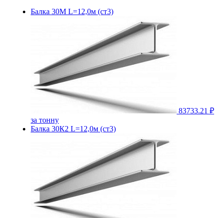
Балка 30М L=12,0м (ст3)
83733.21 ₽
за тонну
Балка 30К2 L=12,0м (ст3)