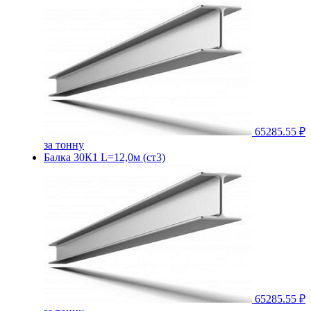
65285.55 ₽
за тонну
Балка 30К1 L=12,0м (ст3)
65285.55 ₽