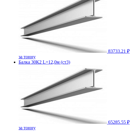
83733.21 ₽
за тонну
Балка 30К2 L=12,0м (ст3)
65285.55 ₽
за тонну