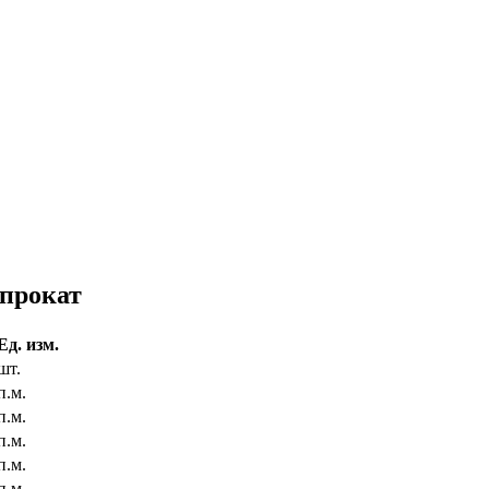
 прокат
Ед. изм.
шт.
п.м.
п.м.
п.м.
п.м.
п.м.