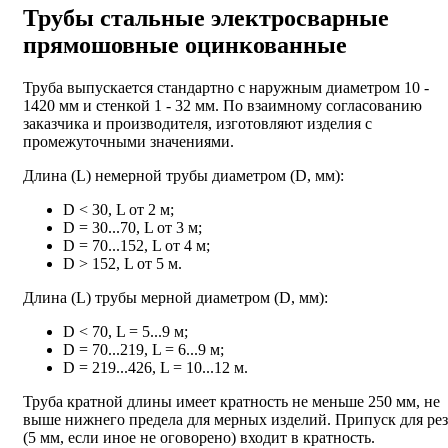
Трубы стальные электросварные
прямошовные оцинкованные
Труба выпускается стандартно с наружным диаметром 10 -
1420 мм и стенкой 1 - 32 мм. По взаимному согласованию
заказчика и производителя, изготовляют изделия с
промежуточными значениями.
Длина (L) немерной трубы диаметром (D, мм):
D < 30, L от 2 м;
D = 30...70, L от 3 м;
D = 70...152, L от 4 м;
D > 152, L от 5 м.
Длина (L) трубы мерной диаметром (D, мм):
D < 70, L = 5...9 м;
D = 70...219, L = 6...9 м;
D = 219...426, L = 10...12 м.
Труба кратной длины имеет кратность не меньше 250 мм, не
выше нижнего предела для мерных изделий. Припуск для рез
(5 мм, если иное не оговорено) входит в кратность.