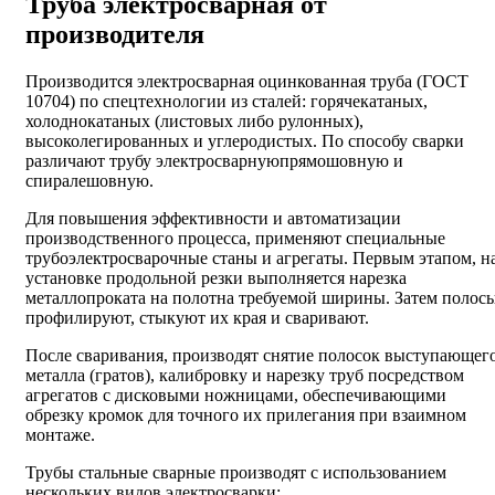
Труба электросварная от
производителя
Производится электросварная оцинкованная труба (ГОСТ
10704) по спецтехнологии из сталей: горячекатаных,
холоднокатаных (листовых либо рулонных),
высоколегированных и углеродистых. По способу сварки
различают трубу электросварнуюпрямошовную и
спиралешовную.
Для повышения эффективности и автоматизации
производственного процесса, применяют специальные
трубоэлектросварочные станы и агрегаты. Первым этапом, н
установке продольной резки выполняется нарезка
металлопроката на полотна требуемой ширины. Затем полос
профилируют, стыкуют их края и сваривают.
После сваривания, производят снятие полосок выступающег
металла (гратов), калибровку и нарезку труб посредством
агрегатов с дисковыми ножницами, обеспечивающими
обрезку кромок для точного их прилегания при взаимном
монтаже.
Трубы стальные сварные производят с использованием
нескольких видов электросварки: