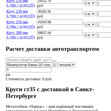
Круг 210 мм
L=6м + н/д(ст35)
руб
Круг 230 мм
L=6м + н/д(ст35)
руб
Круг 250 мм
L=6м + н/д(ст35)
руб
Круг 280 мм
L=6м + н/д(ст35)
руб
Расчет доставки автотранспортом
км
Стоимость доставки:
0
руб.
Круги ст35 с доставкой в Санкт-
Петербурге
Металлобаза «Парнас» – ваш надёжный поставщик
металлопроката в Санкт-Петербурге и Ленинградской