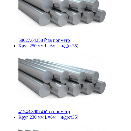
58627.64358 ₽
за пог.метр
Круг 250 мм L=6м + н/д(ст35)
41543.89074 ₽
за пог.метр
Круг 230 мм L=6м + н/д(ст35)