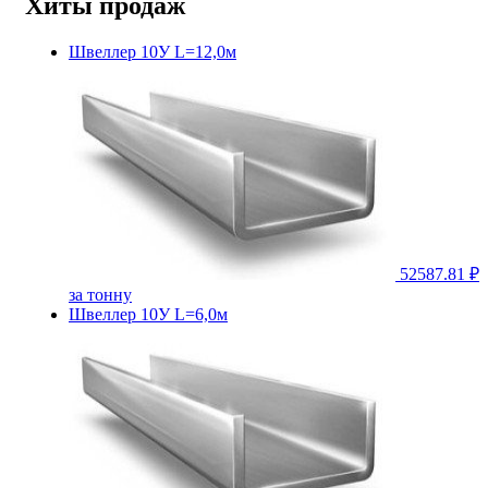
Хиты продаж
Швеллер 10У L=12,0м
52587.81 ₽
за тонну
Швеллер 10У L=6,0м