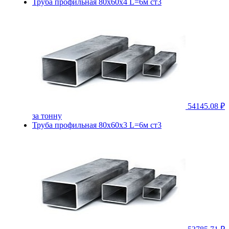
Труба профильная 80х60х4 L=6м ст3
54145.08 ₽
за тонну
Труба профильная 80х60х3 L=6м ст3