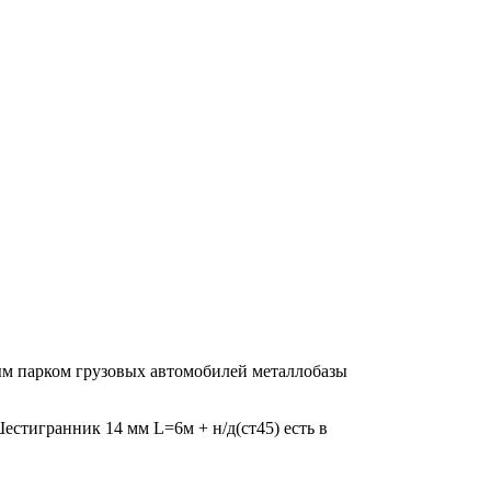
ым парком грузовых автомобилей металлобазы
Шестигранник 14 мм L=6м + н/д(ст45) есть в