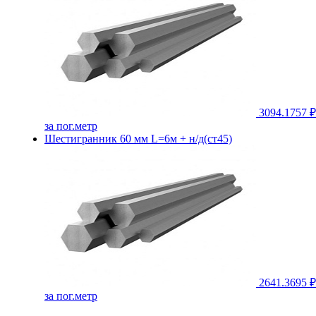
3094.1757 ₽
за пог.метр
Шестигранник 60 мм L=6м + н/д(ст45)
2641.3695 ₽
за пог.метр