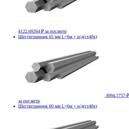
4122.69264 ₽
за пог.метр
Шестигранник 65 мм L=6м + н/д(ст40х)
3094.1757 ₽
за пог.метр
Шестигранник 60 мм L=6м + н/д(ст40х)