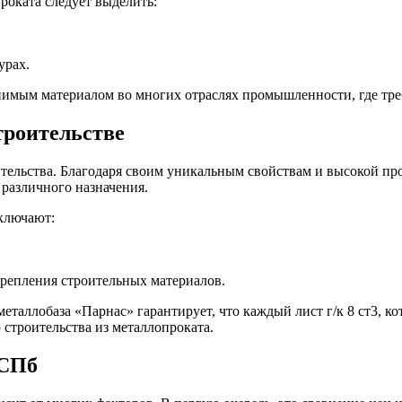
роката следует выделить:
урах.
енимым материалом во многих отраслях промышленности, где тре
строительстве
оительства. Благодаря своим уникальным свойствам и высокой п
различного назначения.
ключают:
крепления строительных материалов.
аллобаза «Парнас» гарантирует, что каждый лист г/к 8 ст3, ко
 строительства из металлопроката.
 СПб