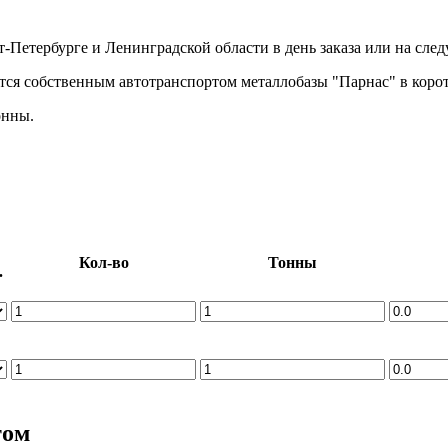
кт-Петербурге и Ленинградской области в день заказа или на сл
тся собственным автотранспортом металлобазы "Парнас" в корот
онны.
Кол-во
Тонны
.
том