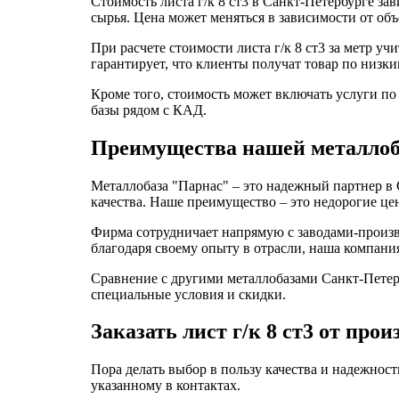
Стоимость листа г/к 8 ст3 в Санкт-Петербурге за
сырья. Цена может меняться в зависимости от объ
При расчете стоимости листа г/к 8 ст3 за метр у
гарантирует, что клиенты получат товар по низки
Кроме того, стоимость может включать услуги по
базы рядом с КАД.
Преимущества нашей металло
Металлобаза "Парнас" – это надежный партнер в
качества. Наше преимущество – это недорогие це
Фирма сотрудничает напрямую с заводами-произв
благодаря своему опыту в отрасли, наша компан
Сравнение с другими металлобазами Санкт-Петерб
специальные условия и скидки.
Заказать лист г/к 8 ст3 от про
Пора делать выбор в пользу качества и надежности
указанному в контактах.