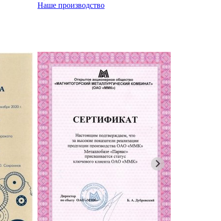
Наше производство
Наше произ
Карта парт