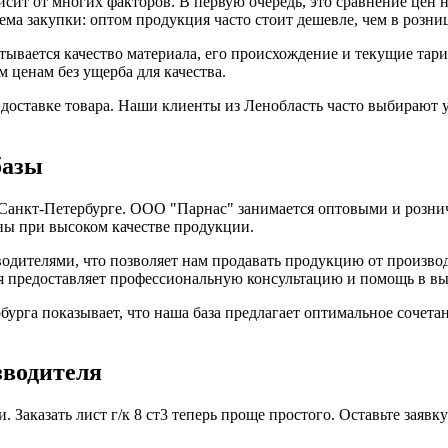
висит от многих факторов. В первую очередь, это сравнение цен
ема закупки: оптом продукция часто стоит дешевле, чем в розниц
читывается качество материала, его происхождение и текущие та
м ценам без ущерба для качества.
 доставке товара. Наши клиенты из Ленобласть часто выбирают 
базы
 Санкт-Петербурге. ООО "Парнас" занимается оптовыми и розн
ны при высоком качестве продукции.
одителями, что позволяет нам продавать продукцию от производ
ия предоставляет профессиональную консультацию и помощь в в
урга показывает, что наша база предлагает оптимальное сочета
изводителя
. Заказать лист г/к 8 ст3 теперь проще простого. Оставьте заявк