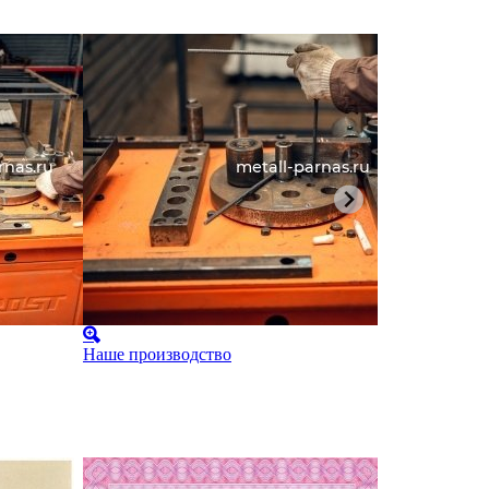
Наше производство
Наше произ