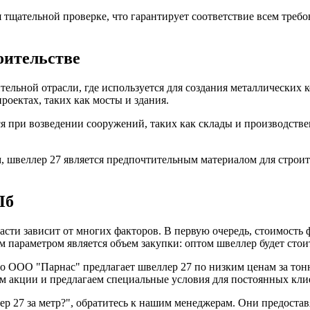
тщательной проверке, что гарантирует соответствие всем треб
оительстве
ельной отрасли, где используется для создания металлических 
оектах, таких как мосты и здания.
ся при возведении сооружений, таких как склады и производстве
, швеллер 27 является предпочтительным материалом для строи
Пб
асти зависит от многих факторов. В первую очередь, стоимость 
 параметром является объем закупки: оптом швеллер будет стоит
о ООО "Парнас" предлагает швеллер 27 по низким ценам за тонн
м акции и предлагаем специальные условия для постоянных кли
лер 27 за метр?", обратитесь к нашим менеджерам. Они предос