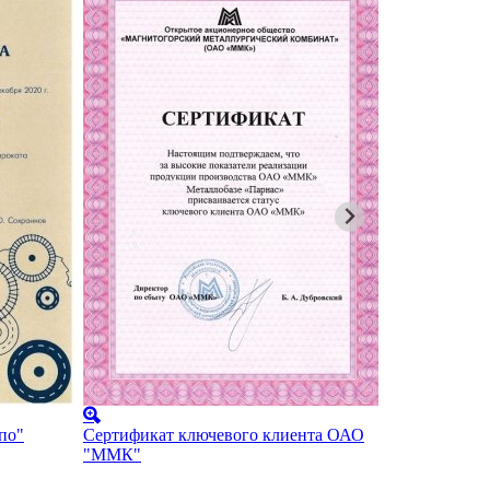
Карта парт
по"
Сертификат ключевого клиента ОАО
"ММК"