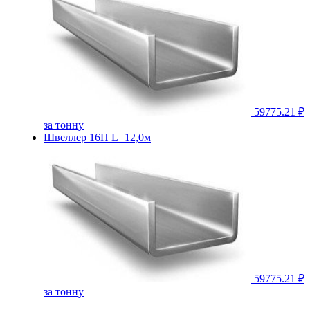
59775.21 ₽
за тонну
Швеллер 16П L=12,0м
59775.21 ₽
за тонну