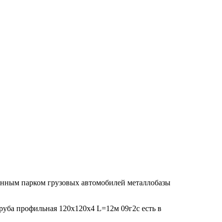
венным парком грузовых автомобилей металлобазы
Труба профильная 120х120х4 L=12м 09г2с есть в