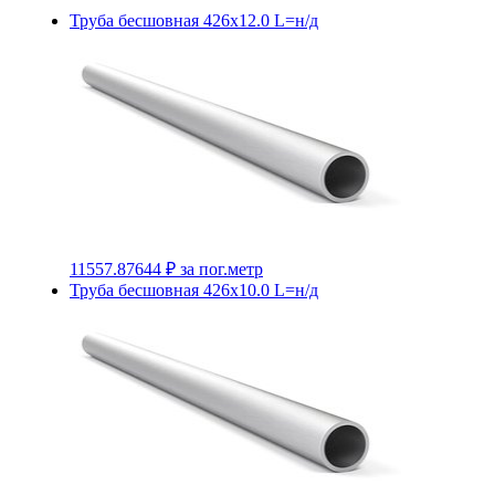
Труба бесшовная 426х12.0 L=н/д
11557.87644 ₽
за пог.метр
Труба бесшовная 426х10.0 L=н/д