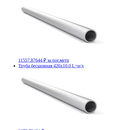
11557.87644 ₽
за пог.метр
Труба бесшовная 426х10.0 L=н/д