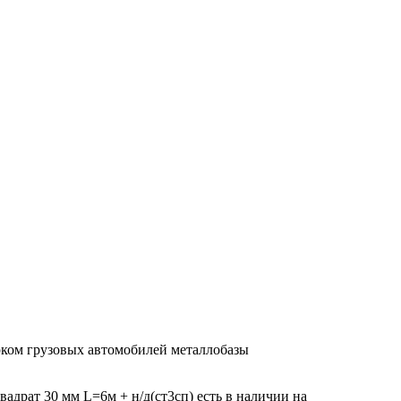
арком грузовых автомобилей металлобазы
вадрат 30 мм L=6м + н/д(ст3сп) есть в наличии на