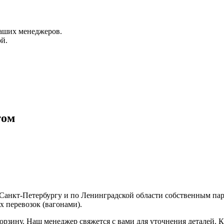
аших менеджеров.
й.
том
о Санкт-Петербургу и по Ленинградской области собственным п
 перевозок (вагонами).
корзину. Наш менеджер свяжется с вами для уточнения деталей. К