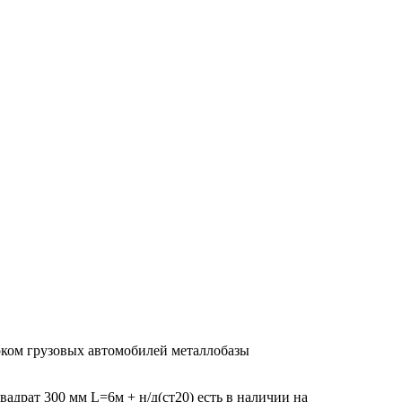
арком грузовых автомобилей металлобазы
вадрат 300 мм L=6м + н/д(ст20) есть в наличии на