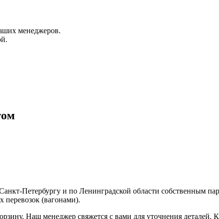
аших менеджеров.
й.
том
о Санкт-Петербургу и по Ленинградской области собственным п
 перевозок (вагонами).
корзину. Наш менеджер свяжется с вами для уточнения деталей. К