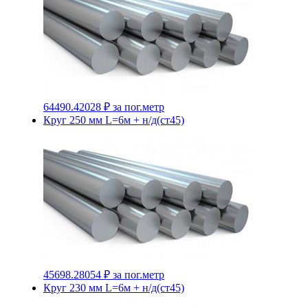
64490.42028 ₽
за пог.метр
Круг 250 мм L=6м + н/д(ст45)
45698.28054 ₽
за пог.метр
Круг 230 мм L=6м + н/д(ст45)