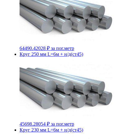
64490.42028 ₽
за пог.метр
Круг 250 мм L=6м + н/д(ст45)
45698.28054 ₽
за пог.метр
Круг 230 мм L=6м + н/д(ст45)