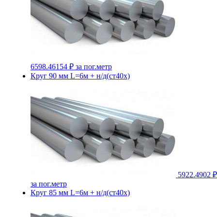
6598.46154 ₽
за пог.метр
Круг 90 мм L=6м + н/д(ст40х)
5922.4902 ₽
за пог.метр
Круг 85 мм L=6м + н/д(ст40х)