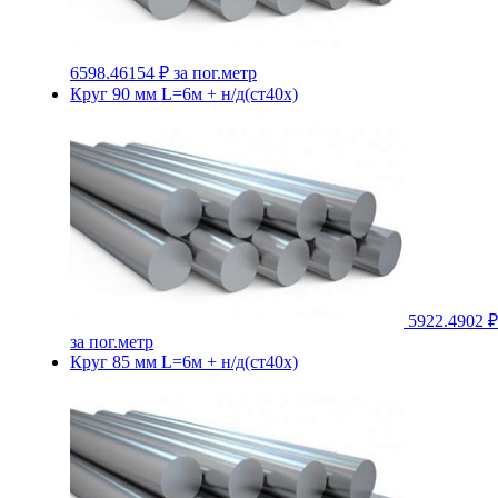
6598.46154 ₽
за пог.метр
Круг 90 мм L=6м + н/д(ст40х)
5922.4902 ₽
за пог.метр
Круг 85 мм L=6м + н/д(ст40х)