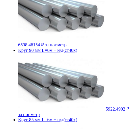
6598.46154 ₽
за пог.метр
Круг 90 мм L=6м + н/д(ст40х)
5922.4902 ₽
за пог.метр
Круг 85 мм L=6м + н/д(ст40х)