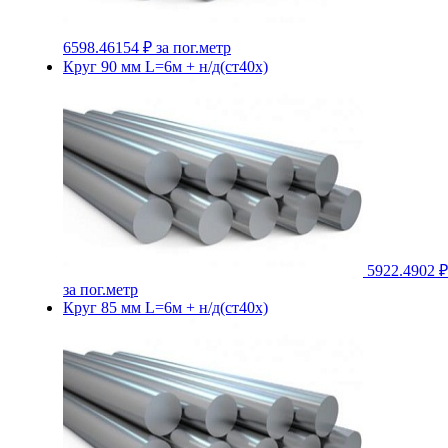
6598.46154 ₽
за пог.метр
Круг 90 мм L=6м + н/д(ст40х)
5922.4902 ₽
за пог.метр
Круг 85 мм L=6м + н/д(ст40х)