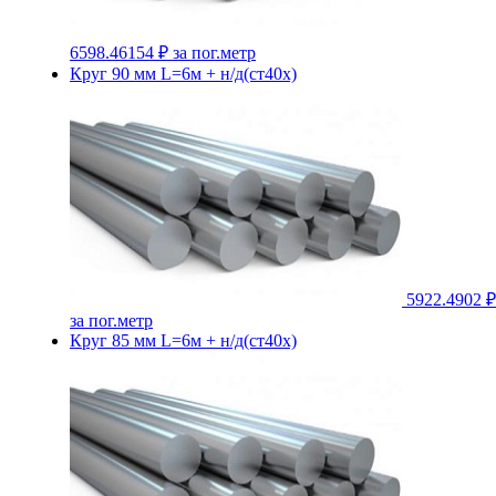
6598.46154 ₽
за пог.метр
Круг 90 мм L=6м + н/д(ст40х)
5922.4902 ₽
за пог.метр
Круг 85 мм L=6м + н/д(ст40х)