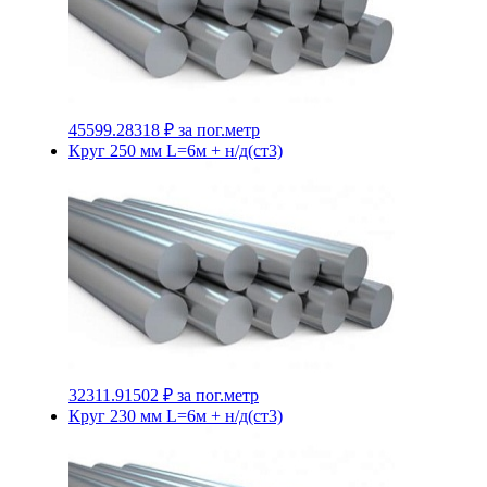
45599.28318 ₽
за пог.метр
Круг 250 мм L=6м + н/д(ст3)
32311.91502 ₽
за пог.метр
Круг 230 мм L=6м + н/д(ст3)